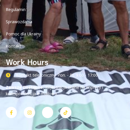
Regulamin
Sprawozdania
Pomoc dla Ukrainy
Kontakt
Work Hours
Kontakt telefoniczny: Pon. - Pt. 9:00 - 17:00
Zawsze Dostępne:
Rejestracja online na imprezy i
korespondencja e-mailowa.