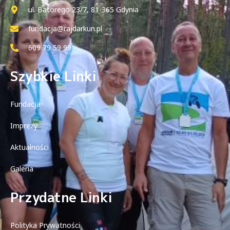
ul. Batorego 23/7, 81-365 Gdynia
fundacja@rajdarkun.pl
609 79 59 99
Szybkie Linki
Fundacja
Imprezy
Aktualności
Galeria
Przydatne Linki
Polityka Prywatności