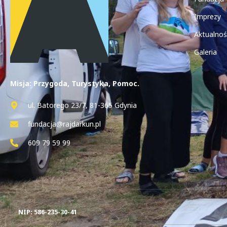
Imprezy
Aktualnoś
Galeria
Misja: Przygoda, Turystyka, Pomoc.
ul. Batorego 23/7, 81-365 Gdynia
fundacja@rajdarkun.pl
609 79 59 99
NIP: 586-235-30-41