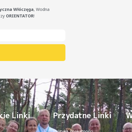
tyczna Włóczęga
, Wodna
czy
ORIENTATOR
!
ie Linki
Przydatne Linki
W
Polityka Prywatności