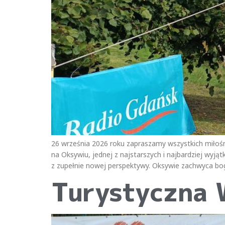
26 września 2026 roku zapraszamy wszystkich miło
na Oksywiu, jednej z najstarszych i najbardziej wyją
z zupełnie nowej perspektywy. Oksywie zachwyca bo
Turystyczna 