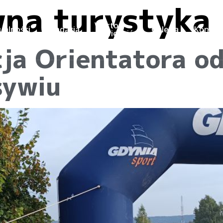
na turystyka
Warto
ualności
Fundacja
Galeria
Kontak
odwiedzić
ja Orientatora od
sywiu