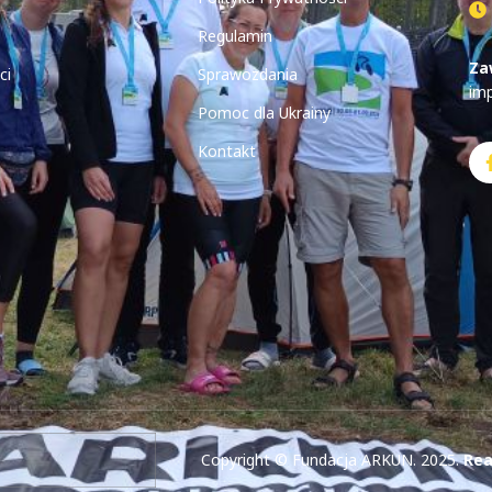
Regulamin
Za
ci
Sprawozdania
im
Pomoc dla Ukrainy
Kontakt
Copyright © Fundacja ARKUN. 2025.
Rea