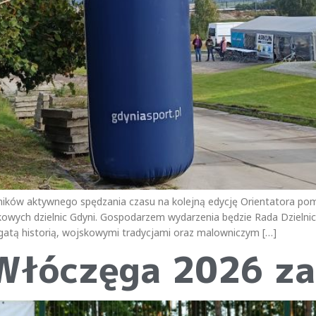
śników aktywnego spędzania czasu na kolejną edycję Orientatora 
tkowych dzielnic Gdyni. Gospodarzem wydarzenia będzie Rada Dzielnic
gatą historią, wojskowymi tradycjami oraz malowniczym […]
Włóczęga 2026 z