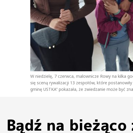
W niedzielę, 7 czerwca, malownicze Rowy na kilka god
się sceną rywalizacji 13 zespołów, które postanowił
gminę USTKA” pokazała, że zwiedzanie może być znac
Bądź na bieżąco