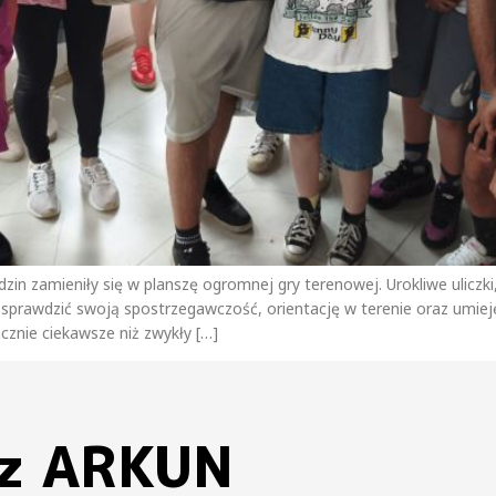
zin zamieniły się w planszę ogromnej gry terenowej. Urokliwe uliczki
y sprawdzić swoją spostrzegawczość, orientację w terenie oraz umie
znie ciekawsze niż zwykły […]
 z ARKUN