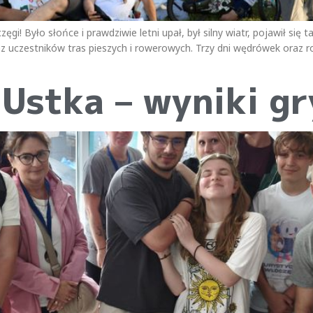
gi! Było słońce i prawdziwie letni upał, był silny wiatr, pojawił się 
 uczestników tras pieszych i rowerowych. Trzy dni wędrówek oraz 
Ustka – wyniki g