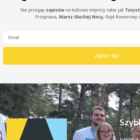
Nie przegap
zapisów
na kultowe imprezy takie jak
Turys
Przeprawa,
Marsz Głuchej Nocy,
Rajd Rowerowy 
Zapisz Się
Szybk
Fundacja