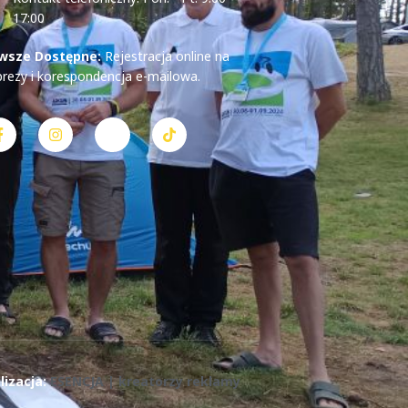
17:00
wsze Dostępne:
Rejestracja online na
prezy i korespondencja e-mailowa.
lizacja:
ESENCJA | kreatorzy reklamy