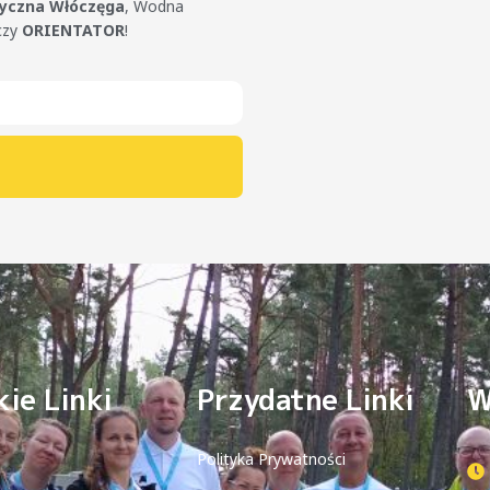
tyczna Włóczęga
, Wodna
czy
ORIENTATOR
!
ie Linki
Przydatne Linki
W
Polityka Prywatności