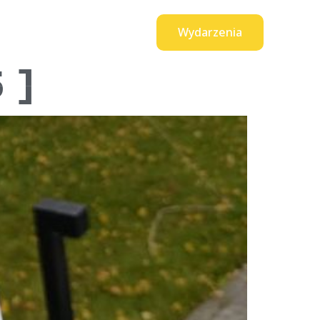
Wydarzenia
0
t
produktów
 ]