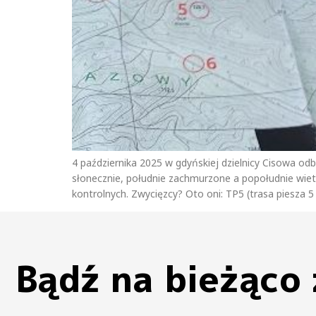
4 października 2025 w gdyńskiej dzielnicy Cisowa o
słonecznie, południe zachmurzone a popołudnie wietr
kontrolnych. Zwycięzcy? Oto oni: TP5 (trasa piesza 
Bądź na bieżąco