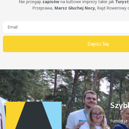
Nie przegap
zapisów
na kultowe imprezy takie jak
Turys
Przeprawa,
Marsz Głuchej Nocy,
Rajd Rowerowy 
Zapisz Się
Szybk
Fundacja