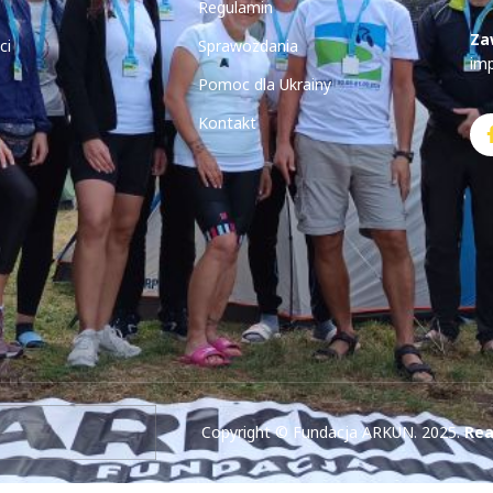
Regulamin
Za
ci
Sprawozdania
im
Pomoc dla Ukrainy
Kontakt
Copyright © Fundacja ARKUN. 2025.
Rea