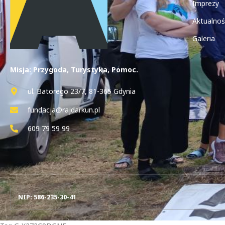
Imprezy
Aktualnoś
Galeria
Misja: Przygoda, Turystyka, Pomoc.
ul. Batorego 23/7, 81-365 Gdynia
fundacja@rajdarkun.pl
609 79 59 99
NIP: 586-235-30-41