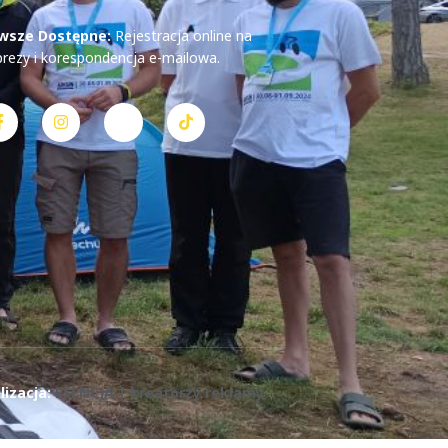
wsze Dostępne:
Rejestracja online na
prezy i korespondencja e-mailowa.
lizacja:
ESENCJA | kreatorzy reklamy