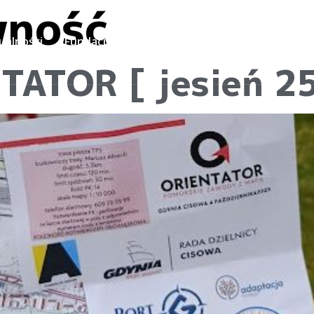
wność
Warto
ualności
Fundacja
Galeria
Kontak
odwiedzić
TATOR [ jesień 25