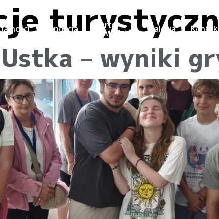
cje turystycz
Warto
ualności
Fundacja
Galeria
Kontak
odwiedzić
Ustka – wyniki g