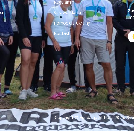
Regulamin
Za
ci
Sprawozdania
im
Pomoc dla Ukrainy
Kontakt
Copyright © Fundacja ARKUN. 2025.
Rea