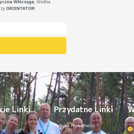
tyczna Włóczęga
, Wodna
czy
ORIENTATOR
!
ie Linki
Przydatne Linki
W
Polityka Prywatności