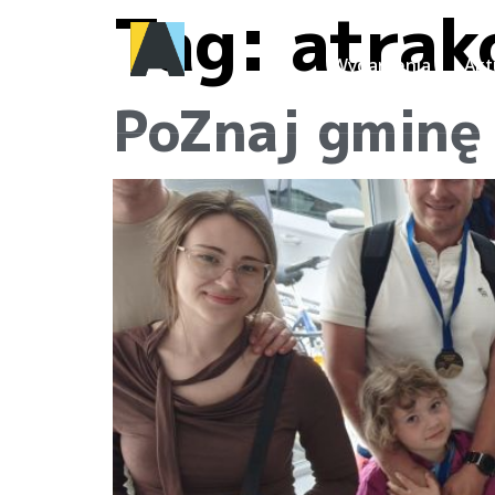
Tag:
atrak
Wydarzenia
Akt
PoZnaj gminę 