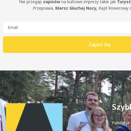
Nie przegap
zapisów
na kultowe imprezy takie jak
Turys
Przeprawa,
Marsz Głuchej Nocy,
Rajd Rowerowy 
Zapisz Się
Szybk
Fundacja