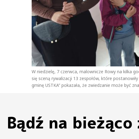
W niedzielę, 7 czerwca, malownicze Rowy na kilka god
się sceną rywalizacji 13 zespołów, które postanowił
gminę USTKA” pokazała, że zwiedzanie może być znac
Bądź na bieżąco