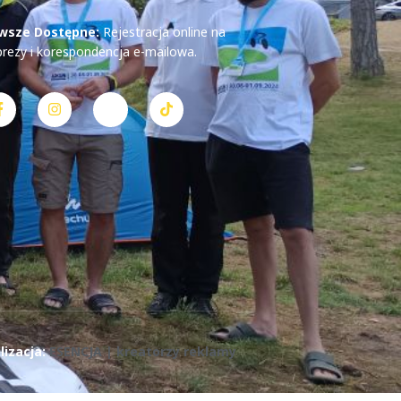
wsze Dostępne:
Rejestracja online na
prezy i korespondencja e-mailowa.
lizacja:
ESENCJA | kreatorzy reklamy