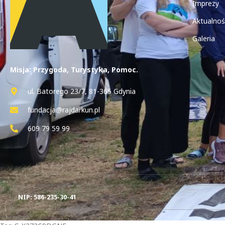
Imprezy
Aktualnoś
Galeria
Misja: Przygoda, Turystyka, Pomoc.
ul. Batorego 23/7, 81-365 Gdynia
fundacja@rajdarkun.pl
609 79 59 99
NIP: 586-235-30-41