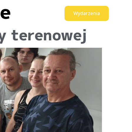
ne
Wydarzenia
0
t
produktów
ry terenowej