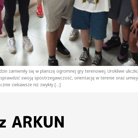
zin zamieniły się w planszę ogromnej gry terenowej. Urokliwe uliczki
y sprawdzić swoją spostrzegawczość, orientację w terenie oraz umie
znie ciekawsze niż zwykły […]
 z ARKUN