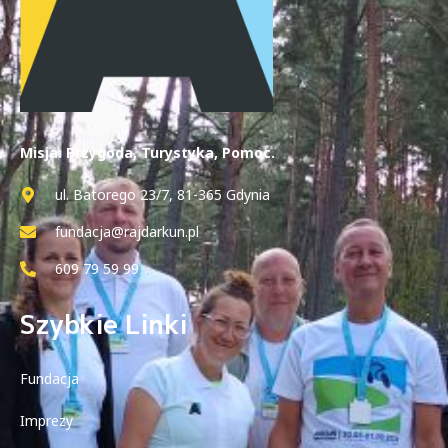
Misja: Przygoda, Turystyka, Pomoc.
ul. Batorego 23/7, 81-365 Gdynia
fundacja@rajdarkun.pl
609 79 59 99
Szybkie Linki
Fundacja
Imprezy