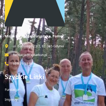
Misja: Przygoda, Turystyka, Pomoc.
ul. Batorego 23/7, 81-365 Gdynia
fundacja@rajdarkun.pl
609 79 59 99
Szybkie Linki
Fundacja
Imprezy