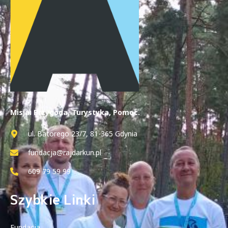
Misja: Przygoda, Turystyka, Pomoc.
ul. Batorego 23/7, 81-365 Gdynia
fundacja@rajdarkun.pl
609 79 59 99
Szybkie Linki
Fundacja