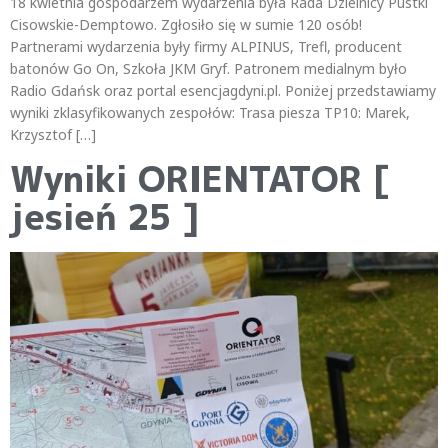
18 kwietnia gospodarzem wydarzenia była Rada Dzielnicy Pustki
Cisowskie-Demptowo. Zgłosiło się w sumie 120 osób!
Partnerami wydarzenia były firmy ALPINUS, Trefl, producent
batonów Go On, Szkoła JKM Gryf. Patronem medialnym było
Radio Gdańsk oraz portal esencjagdyni.pl. Poniżej przedstawiamy
wyniki zklasyfikowanych zespołów: Trasa piesza TP10: Marek,
Krzysztof […]
Wyniki ORIENTATOR [
jesień 25 ]