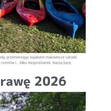
 Wdy, przemierzając kajakami malownicze odcinki
rozmów i… kilku niespodzianek. Naszą bazę
prawę 2026