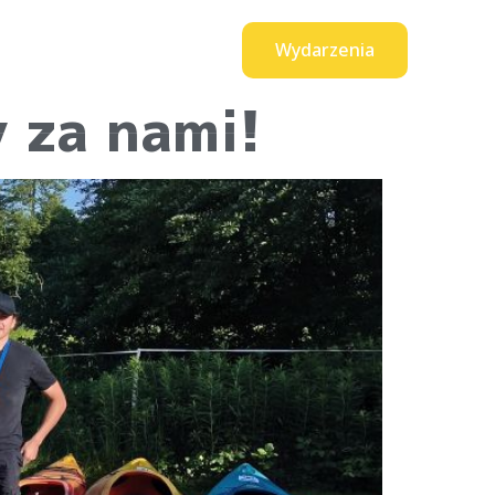
Wydarzenia
0
t
produktów
 za nami!