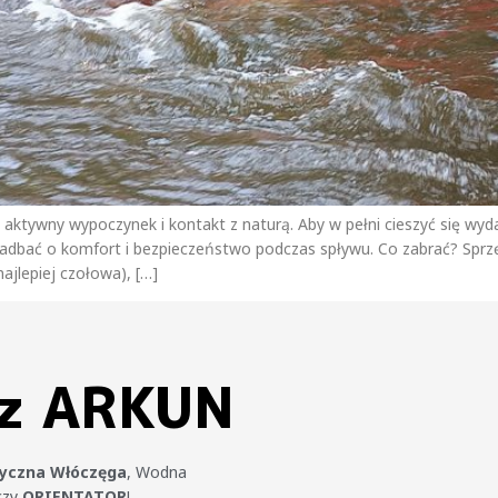
aktywny wypoczynek i kontakt z naturą. Aby w pełni cieszyć się wyd
zadbać o komfort i bezpieczeństwo podczas spływu. Co zabrać? Sprz
najlepiej czołowa), […]
 z ARKUN
tyczna Włóczęga
, Wodna
czy
ORIENTATOR
!