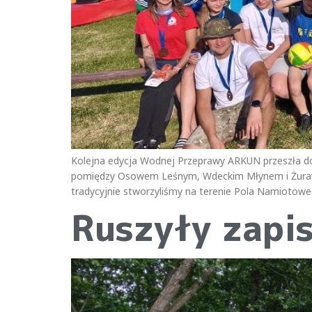
Kolejna edycja Wodnej Przeprawy ARKUN przeszła do h
pomiędzy Osowem Leśnym, Wdeckim Młynem i Żurawka
tradycyjnie stworzyliśmy na terenie Pola Namiotow
Ruszyły zapi