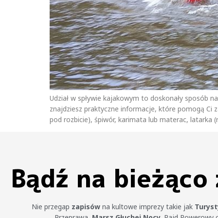
Udział w spływie kajakowym to doskonały sposób na 
znajdziesz praktyczne informacje, które pomogą Ci 
pod rozbicie), śpiwór, karimata lub materac, latarka (
Bądź na bieżąco
Nie przegap
zapisów
na kultowe imprezy takie jak
Turys
Przeprawa,
Marsz Głuchej Nocy,
Rajd Rowerowy 