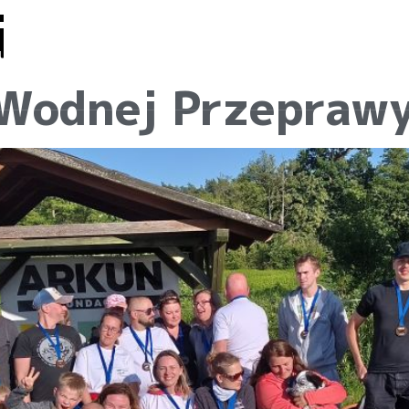
i
Warto
ualności
Fundacja
Galeria
Kontak
odwiedzić
Wodnej Przeprawy