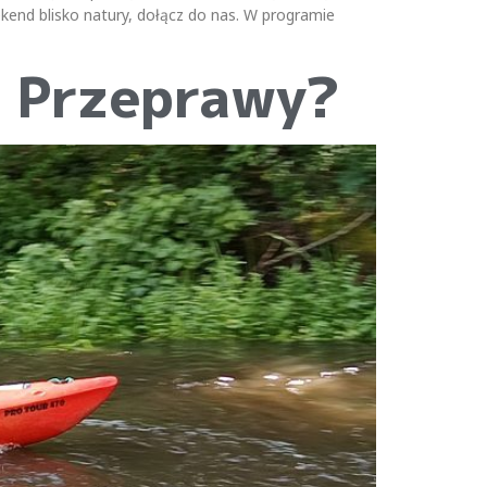
ekend blisko natury, dołącz do nas. W programie
j Przeprawy?