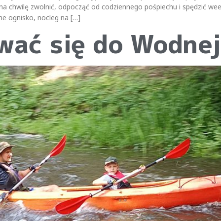
z na chwilę zwolnić, odpocząć od codziennego pośpiechu i spędzić we
e ognisko, nocleg na […]
wać się do Wodne