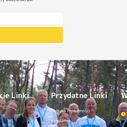
ie Linki
Przydatne Linki
W
Polityka Prywatności
Regulamin