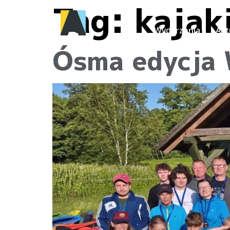
Tag:
kajak
Wydarzenia
Akt
Ósma edycja 