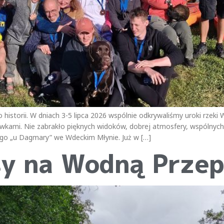
istorii. W dniach 3-5 lipca 2026 wspólnie odkrywaliśmy uroki rzeki
mi. Nie zabrakło pięknych widoków, dobrej atmosfery, wspólnych 
ego „u Dagmary” we Wdeckim Młynie. Już w […]
sy na Wodną Prze