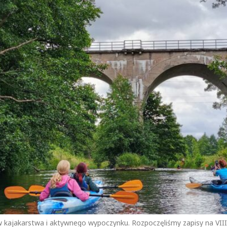
 kajakarstwa i aktywnego wypoczynku. Rozpoczęliśmy zapisy na VII