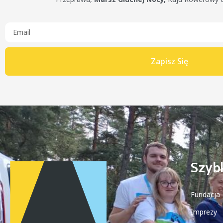
Zapisz Się
Szybk
Fundacja
Imprezy