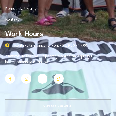
Pomoc dla Ukrainy
Kontakt
Work Hours
Kontakt telefoniczny: Pon. - Pt. 9:00 - 17:00
Zawsze Dostępne:
Rejestracja online na imprezy i
korespondencja e-mailowa.
NIP: 586-235-30-41