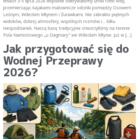
dniach 3-5 lipca 2026 wspólnie odkrywaliśmy uroki rzeki Wdy,
przemierzając kajakami malownicze odcinki pomiędzy Osowem
Leśnym, Wdeckim Młynem i Żurawkami. Nie zabrakło pięknych
widoków, dobrej atmosfery, wspólnych rozmów i… kilku
niespodzianek. Naszą bazę tradycyjnie stworzyliśmy na terenie
Pola Namiotowego „u Dagmary” we Wdeckim Młynie. Już w […]
Jak przygotować się do
Wodnej Przeprawy
2026?