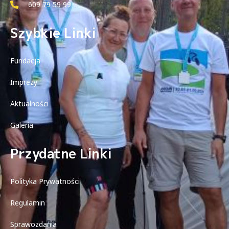
609 79 59 99
Szybkie Linki
Fundacja
Imprezy
Aktualności
Galeria
Przydatne Linki
Polityka Prywatności
Regulamin
Sprawozdania