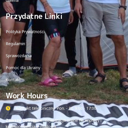
Galeria
Przydatne Linki
Polityka Prywatności
Regulamin
Sprawozdania
Pomoc dla Ukrainy
Kontakt
Work Hours
Kontakt telefoniczny: Pon. - Pt. 9:00 - 17:00
Zawsze Dostępne:
Rejestracja online na imprezy i
korespondencja e-mailowa.