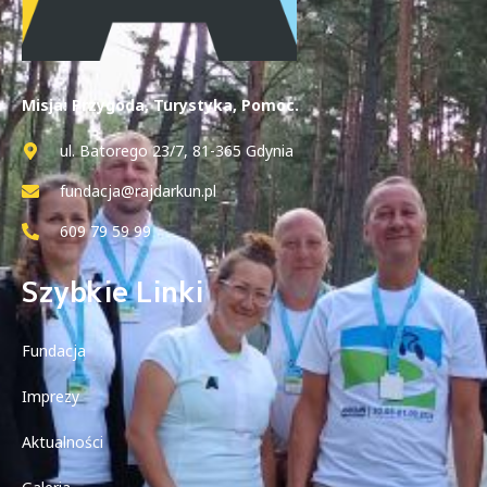
Misja: Przygoda, Turystyka, Pomoc.
ul. Batorego 23/7, 81-365 Gdynia
fundacja@rajdarkun.pl
609 79 59 99
Szybkie Linki
Fundacja
Imprezy
Aktualności