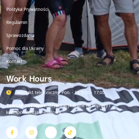
Polityka Prywatności
Regulamin
Sprawozdania
Pomoc dla Ukrainy
Kontakt
Work Hours
Kontakt telefoniczny: Pon. - Pt. 9:00 - 17:00
Zawsze Dostępne:
Rejestracja online na imprezy i
korespondencja e-mailowa.