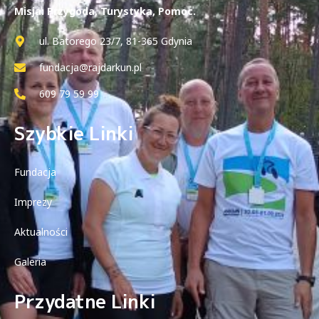
Misja: Przygoda, Turystyka, Pomoc.
ul. Batorego 23/7, 81-365 Gdynia
fundacja@rajdarkun.pl
609 79 59 99
Szybkie Linki
Fundacja
Imprezy
Aktualności
Galeria
Przydatne Linki