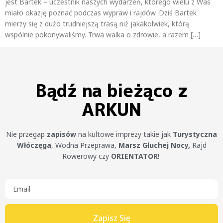
jest Bartek – uczestnik naszych wydarzeń, którego wielu z Was
miało okazję poznać podczas wypraw i rajdów. Dziś Bartek
mierzy się z dużo trudniejszą trasą niż jakakolwiek, którą
wspólnie pokonywaliśmy. Trwa walka o zdrowie, a razem […]
Bądź na bieżąco z
ARKUN
Nie przegap
zapisów
na kultowe imprezy takie jak
Turystyczna
Włóczęga
, Wodna Przeprawa,
Marsz Głuchej Nocy,
Rajd
Rowerowy czy
ORIENTATOR
!
Zapisz Się