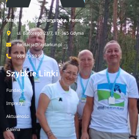
Misja: Przygoda, Turystyka, Pomoc.
ul. Batorego 23/7, 81-365 Gdynia
fundacja@rajdarkun.pl
609 79 59 99
Szybkie Linki
Fundacja
Imprezy
Aktualności
Galeria