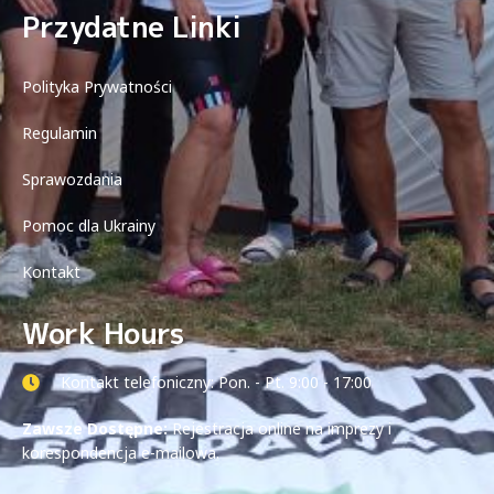
Przydatne Linki
Polityka Prywatności
Regulamin
Sprawozdania
Pomoc dla Ukrainy
Kontakt
Work Hours
Kontakt telefoniczny: Pon. - Pt. 9:00 - 17:00
Zawsze Dostępne:
Rejestracja online na imprezy i
korespondencja e-mailowa.