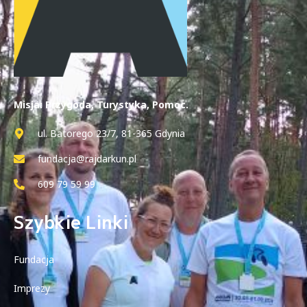
Misja: Przygoda, Turystyka, Pomoc.
ul. Batorego 23/7, 81-365 Gdynia
fundacja@rajdarkun.pl
609 79 59 99
Szybkie Linki
Fundacja
Imprezy