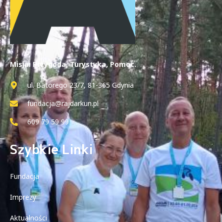
Misja: Przygoda, Turystyka, Pomoc.
ul. Batorego 23/7, 81-365 Gdynia
fundacja@rajdarkun.pl
609 79 59 99
Szybkie Linki
Fundacja
Imprezy
Aktualności