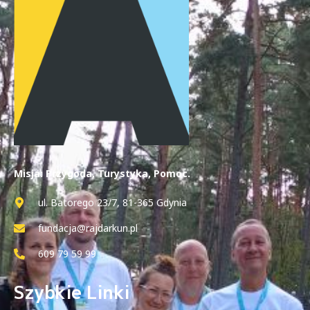
Misja: Przygoda, Turystyka, Pomoc.
ul. Batorego 23/7, 81-365 Gdynia
fundacja@rajdarkun.pl
609 79 59 99
Szybkie Linki