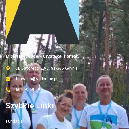
Misja: Przygoda, Turystyka, Pomoc.
ul. Batorego 23/7, 81-365 Gdynia
fundacja@rajdarkun.pl
609 79 59 99
Szybkie Linki
Fundacja