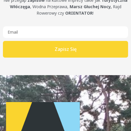
Nie przegap
zapisów
na kultowe imprezy takie jak
Turystyczna
Włóczęga
, Wodna Przeprawa,
Marsz Głuchej Nocy,
Rajd
Rowerowy czy
ORIENTATOR
!
Zapisz Się