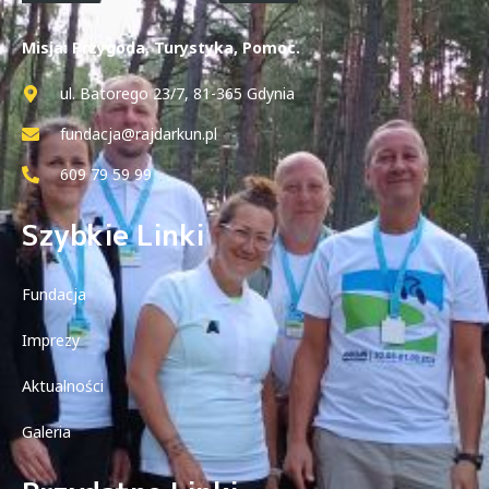
Misja: Przygoda, Turystyka, Pomoc.
ul. Batorego 23/7, 81-365 Gdynia
fundacja@rajdarkun.pl
609 79 59 99
Szybkie Linki
Fundacja
Imprezy
Aktualności
Galeria