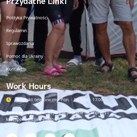
Przydatne Linki
Polityka Prywatności
Regulamin
Sprawozdania
Pomoc dla Ukrainy
Kontakt
Work Hours
Kontakt telefoniczny: Pon. - Pt. 9:00 - 17:00
Zawsze Dostępne:
Rejestracja online na imprezy i
korespondencja e-mailowa.