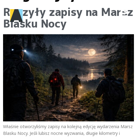
Ruszyły zapisy na Marsz
Blasku Nocy
Właśnie otworzyliśmy zapisy na kolejną edycję wydarzenia Marsz
Blasku Nocy. Jeśli lubisz nocne wyzwania, długie kilometry i