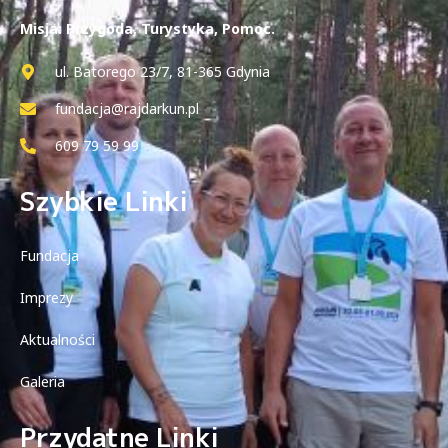
Misja: Przygoda, Turystyka, Pomoc.
ul. Batorego 23/7, 81-365 Gdynia
fundacja@rajdarkun.pl
609 79 59 99
Szybkie Linki
Fundacja
Imprezy
Aktualności
Galeria
Przydatne Linki