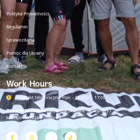
Polityka Prywatności
Regulamin
Sprawozdania
Pomoc dla Ukrainy
Kontakt
Work Hours
Kontakt telefoniczny: Pon. - Pt. 9:00 - 17:00
Zawsze Dostępne:
Rejestracja online na imprezy i
korespondencja e-mailowa.