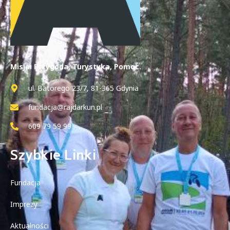
Misja: Przygoda, Turystyka, Pomoc.
ul. Batorego 23/7, 81-365 Gdynia
fundacja@rajdarkun.pl
609 79 59 99
Szybkie Linki
Fundacja
Imprezy
Aktualności