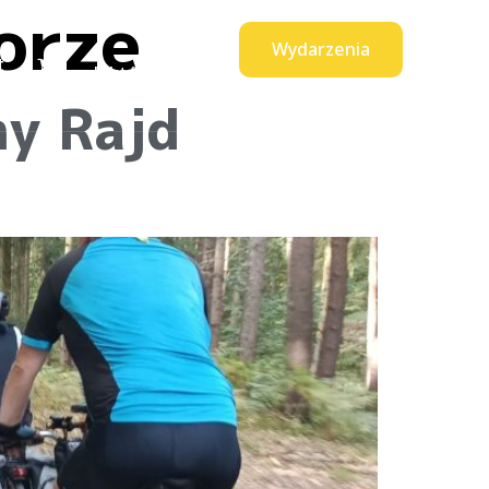
orze
Wydarzenia
0
t
produktów
ny Rajd