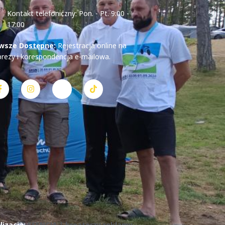
Kontakt telefoniczny: Pon. - Pt. 9:00 -
17:00
wsze Dostępne:
Rejestracja online na
prezy i korespondencja e-mailowa.
lizacja:
ESENCJA | kreatorzy reklamy