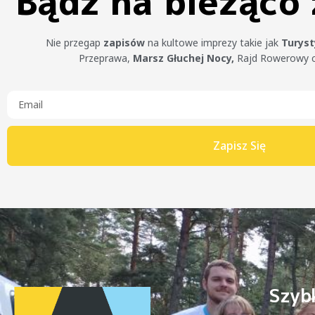
Bądź na bieżąco
Nie przegap
zapisów
na kultowe imprezy takie jak
Turys
Przeprawa,
Marsz Głuchej Nocy,
Rajd Rowerowy 
Zapisz Się
Szybk