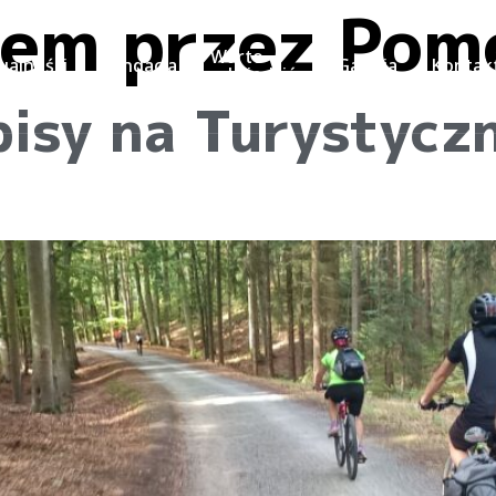
em przez Pom
Warto
ualności
Fundacja
Galeria
Kontak
odwiedzić
pisy na Turystycz