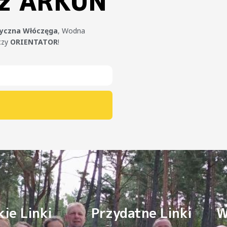
 z ARKUN
tyczna Włóczęga
, Wodna
czy
ORIENTATOR
!
ie Linki
Przydatne Linki
W