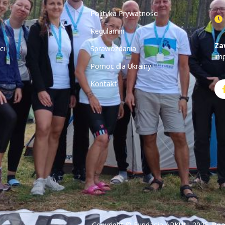
Polityka Prywatności
Regulamin
Za
ci
Sprawozdania
im
Pomoc dla Ukrainy
Kontakt
Copyright © Fundacja ARKUN. 2025.
Rea