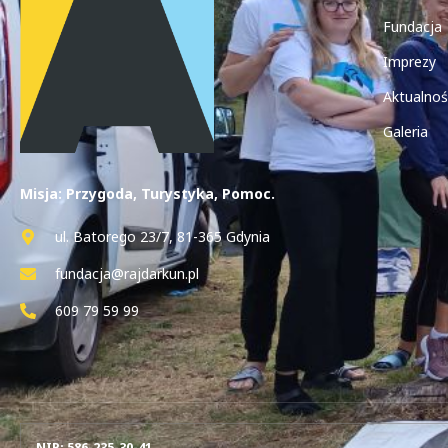
Fundacja
Imprezy
Aktualnoś
Galeria
Misja: Przygoda, Turystyka, Pomoc.
ul. Batorego 23/7, 81-365 Gdynia
fundacja@rajdarkun.pl
609 79 59 99
NIP: 586-235-30-41