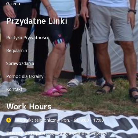
Galeria
Przydatne Linki
Polityka Prywatności
Regulamin
Sprawozdania
Pomoc dla Ukrainy
Kontakt
Work Hours
Kontakt telefoniczny: Pon. - Pt. 9:00 - 17:00
Zawsze Dostępne:
Rejestracja online na imprezy i