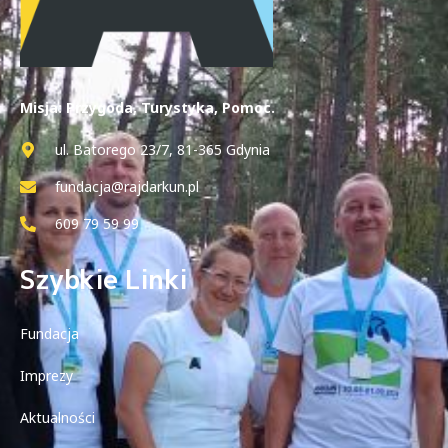
Misja: Przygoda, Turystyka, Pomoc.
ul. Batorego 23/7, 81-365 Gdynia
fundacja@rajdarkun.pl
609 79 59 99
Szybkie Linki
Fundacja
Imprezy
Aktualności