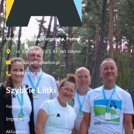
Misja: Przygoda, Turystyka, Pomoc.
ul. Batorego 23/7, 81-365 Gdynia
fundacja@rajdarkun.pl
609 79 59 99
Szybkie Linki
Fundacja
Imprezy
Aktualności