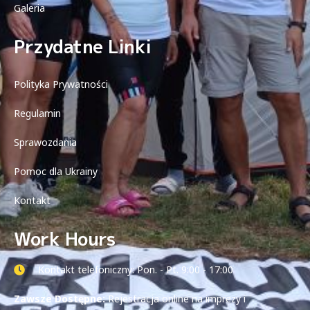
Galeria
Przydatne Linki
Polityka Prywatności
Regulamin
Sprawozdania
Pomoc dla Ukrainy
Kontakt
Work Hours
Kontakt telefoniczny: Pon. - Pt. 9:00 - 17:00
Zawsze Dostępne:
Rejestracja online na imprezy i