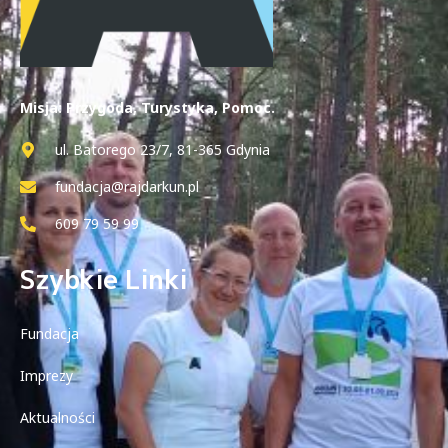
Misja: Przygoda, Turystyka, Pomoc.
ul. Batorego 23/7, 81-365 Gdynia
fundacja@rajdarkun.pl
609 79 59 99
Szybkie Linki
Fundacja
Imprezy
Aktualności