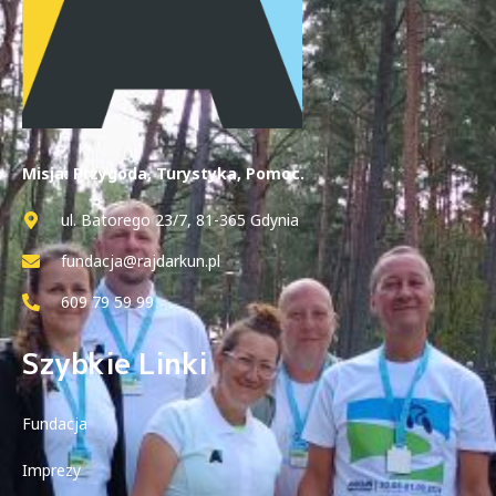
Misja: Przygoda, Turystyka, Pomoc.
ul. Batorego 23/7, 81-365 Gdynia
fundacja@rajdarkun.pl
609 79 59 99
Szybkie Linki
Fundacja
Imprezy