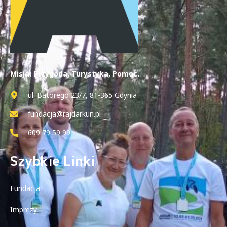
Misja: Przygoda, Turystyka, Pomoc.
ul. Batorego 23/7, 81-365 Gdynia
fundacja@rajdarkun.pl
609 79 59 99
Szybkie Linki
Fundacja
Imprezy