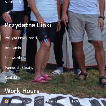
Aktualności
Galeria
Przydatne Linki
Polityka Prywatności
Regulamin
Sprawozdania
Pomoc dla Ukrainy
Kontakt
Work Hours
Kontakt telefoniczny: Pon. - Pt. 9:00 - 17:00