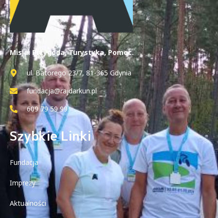
Misja: Przygoda, Turystyka, Pomoc.
ul. Batorego 23/7, 81-365 Gdynia
fundacja@rajdarkun.pl
609 79 59 99
Szybkie Linki
Fundacja
Imprezy
Aktualności