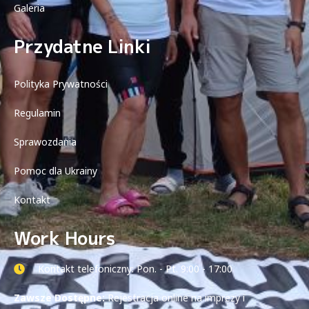
Galeria
Przydatne Linki
Polityka Prywatności
Regulamin
Sprawozdania
Pomoc dla Ukrainy
Kontakt
Work Hours
Kontakt telefoniczny: Pon. - Pt. 9:00 - 17:00
Zawsze Dostępne:
Rejestracja online na imprezy i