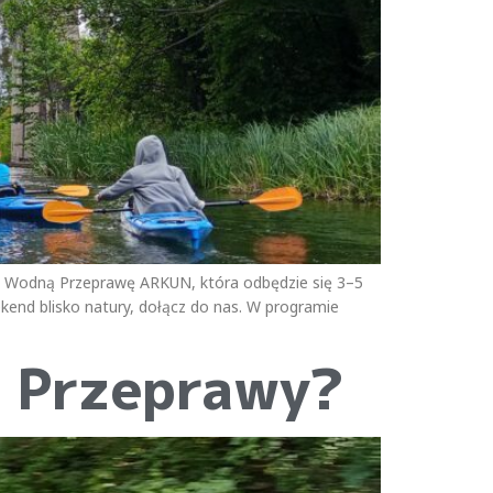
I Wodną Przeprawę ARKUN, która odbędzie się 3–5
ekend blisko natury, dołącz do nas. W programie
j Przeprawy?