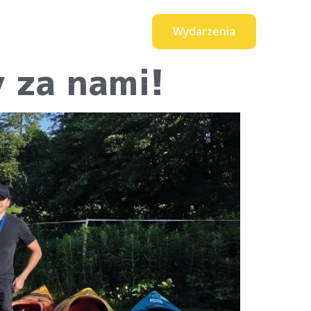
Wydarzenia
0
t
produktów
 za nami!