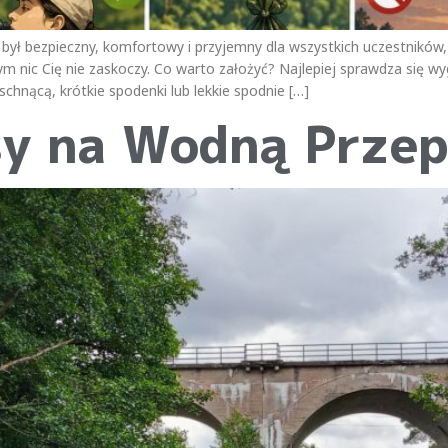
 był bezpieczny, komfortowy i przyjemny dla wszystkich uczestników
ym nic Cię nie zaskoczy. Co warto założyć? Najlepiej sprawdza się w
chnącą, krótkie spodenki lub lekkie spodnie […]
sy na Wodną Prze