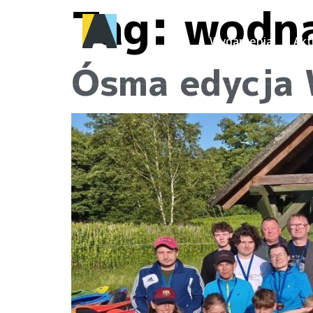
Tag:
wodna
Wydarzenia
Akt
Ósma edycja 