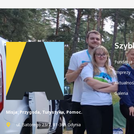
Szybk
Fundacja
Imprezy
Aktualnoś
Galeria
Misja: Przygoda, Turystyka, Pomoc.
ul. Batorego 23/7, 81-365 Gdynia