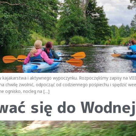
 kajakarstwa i aktywnego wypoczynku. Rozpoczęliśmy zapisy na VII
z na chwilę zwolnić, odpocząć od codziennego pośpiechu i spędzić we
e ognisko, nocleg na […]
wać się do Wodne