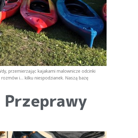
 Wdy, przemierzając kajakami malownicze odcinki
rozmów i… kilku niespodzianek. Naszą bazę
j Przeprawy