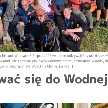
istorii. W dniach 3-5 lipca 2026 wspólnie odkrywaliśmy uroki rzeki
mi. Nie zabrakło pięknych widoków, dobrej atmosfery, wspólnych 
ego „u Dagmary” we Wdeckim Młynie. Już w […]
wać się do Wodne