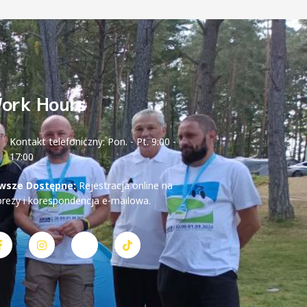
ork Hours
Kontakt telefoniczny: Pon. - Pt. 9:00 -
17:00
wsze Dostępne:
Rejestracja online na
prezy i korespondencja e-mailowa.