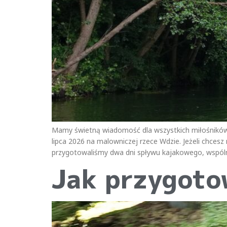
Mamy świetną wiadomość dla wszystkich miłośników
lipca 2026 na malowniczej rzece Wdzie. Jeżeli chces
przygotowaliśmy dwa dni spływu kajakowego, wspóln
Jak przygoto