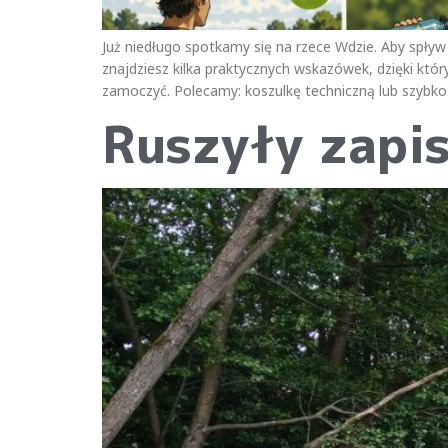
Już niedługo spotkamy się na rzece Wdzie. Aby spływ
znajdziesz kilka praktycznych wskazówek, dzięki któr
zamoczyć. Polecamy: koszulkę techniczną lub szybkos
Ruszyły zapi