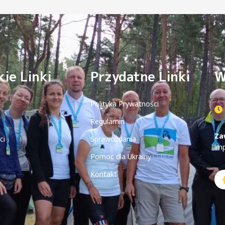
ie Linki
Przydatne Linki
W
Polityka Prywatności
Regulamin
Za
ci
Sprawozdania
im
Pomoc dla Ukrainy
Kontakt