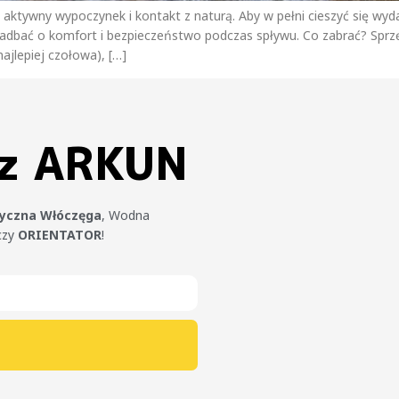
aktywny wypoczynek i kontakt z naturą. Aby w pełni cieszyć się wyd
zadbać o komfort i bezpieczeństwo podczas spływu. Co zabrać? Sprz
najlepiej czołowa), […]
 z ARKUN
tyczna Włóczęga
, Wodna
czy
ORIENTATOR
!