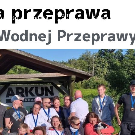
 przeprawa
Warto
ualności
Fundacja
Galeria
Kontak
odwiedzić
Wodnej Przeprawy