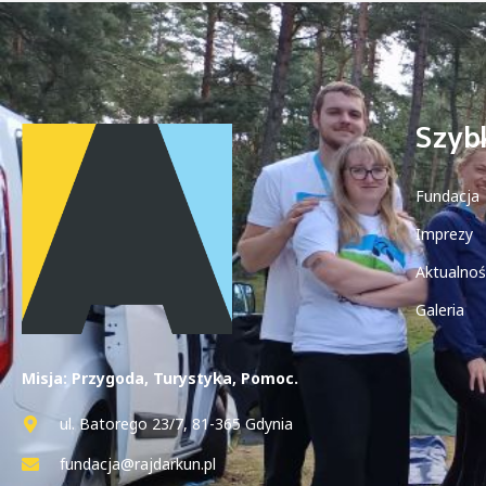
Szybk
Fundacja
Imprezy
Aktualnoś
Galeria
Misja: Przygoda, Turystyka, Pomoc.
ul. Batorego 23/7, 81-365 Gdynia
fundacja@rajdarkun.pl