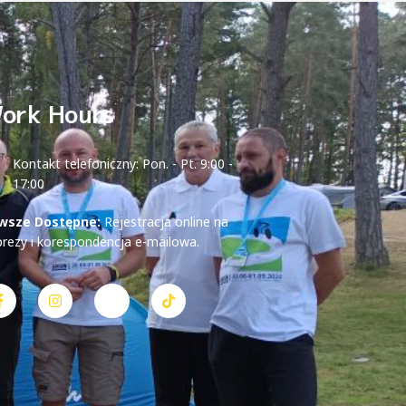
ork Hours
Kontakt telefoniczny: Pon. - Pt. 9:00 -
17:00
wsze Dostępne:
Rejestracja online na
prezy i korespondencja e-mailowa.