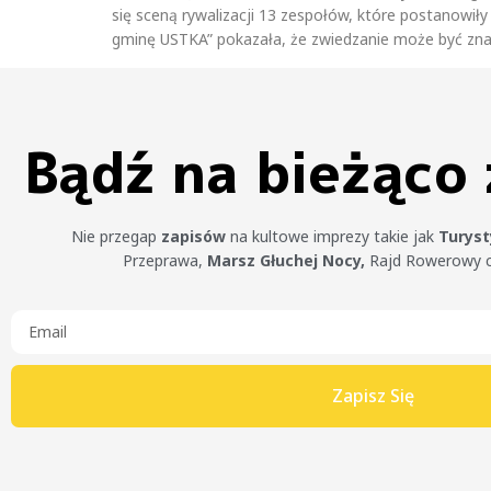
się sceną rywalizacji 13 zespołów, które postanowił
gminę USTKA” pokazała, że zwiedzanie może być znac
Bądź na bieżąco
Nie przegap
zapisów
na kultowe imprezy takie jak
Turys
Przeprawa,
Marsz Głuchej Nocy,
Rajd Rowerowy 
Zapisz Się