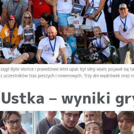
gi! Było słońce i prawdziwie letni upał, był silny wiatr, pojawił się 
 uczestników tras pieszych i rowerowych. Trzy dni wędrówek oraz 
Ustka – wyniki g