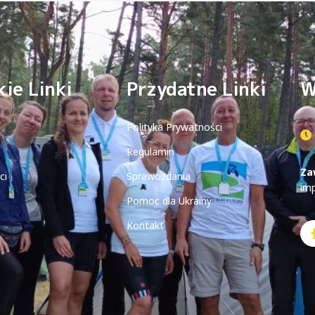
ie Linki
Przydatne Linki
W
Polityka Prywatności
Regulamin
Za
ci
Sprawozdania
im
Pomoc dla Ukrainy
Kontakt