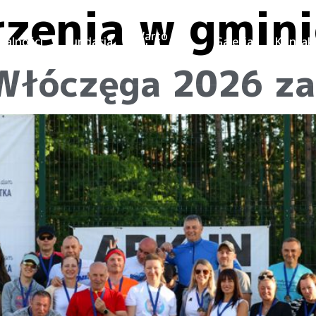
zenia w gmini
Warto
ualności
Fundacja
Galeria
Kontak
odwiedzić
Włóczęga 2026 z