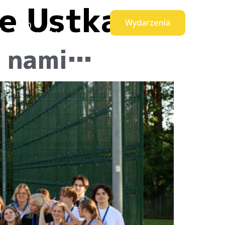
e Ustka
Wydarzenia
0
t
produktów
a nami…