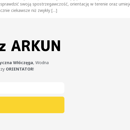
y sprawdzić swoją spostrzegawczość, orientację w terenie oraz umie
znie ciekawsze niż zwykły […]
 z ARKUN
tyczna Włóczęga
, Wodna
czy
ORIENTATOR
!