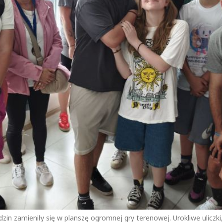
zin zamieniły się w planszę ogromnej gry terenowej. Urokliwe uliczki