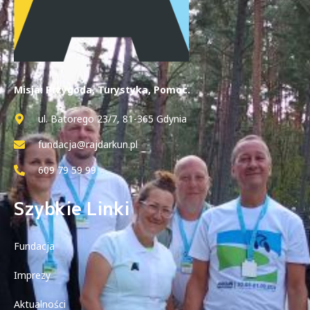
Misja: Przygoda, Turystyka, Pomoc.
ul. Batorego 23/7, 81-365 Gdynia
fundacja@rajdarkun.pl
609 79 59 99
Szybkie Linki
Fundacja
Imprezy
Aktualności