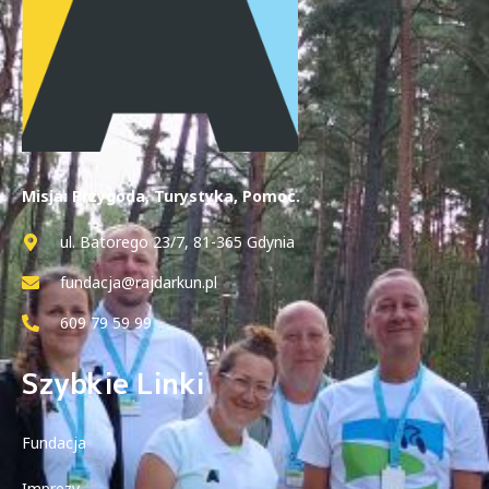
Misja: Przygoda, Turystyka, Pomoc.
ul. Batorego 23/7, 81-365 Gdynia
fundacja@rajdarkun.pl
609 79 59 99
Szybkie Linki
Fundacja
Imprezy