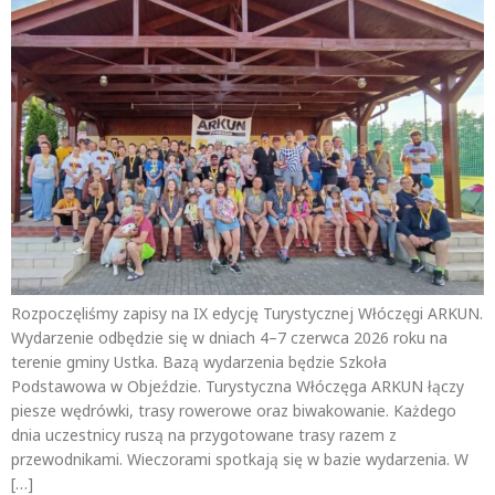
Rozpoczęliśmy zapisy na IX edycję Turystycznej Włóczęgi ARKUN.
Wydarzenie odbędzie się w dniach 4–7 czerwca 2026 roku na
terenie gminy Ustka. Bazą wydarzenia będzie Szkoła
Podstawowa w Objeździe. Turystyczna Włóczęga ARKUN łączy
piesze wędrówki, trasy rowerowe oraz biwakowanie. Każdego
dnia uczestnicy ruszą na przygotowane trasy razem z
przewodnikami. Wieczorami spotkają się w bazie wydarzenia. W
[…]