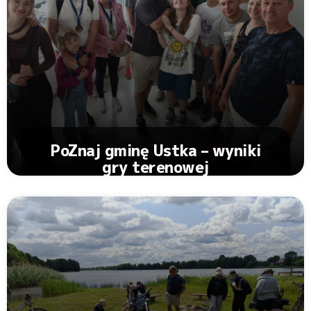
PoZnaj gminę Ustka – wyniki
gry terenowej
Zobacz Artykuł