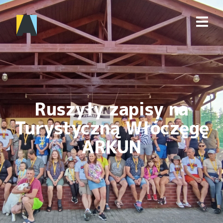
Ruszyły zapisy na
Turystyczną Włóczęgę
ARKUN