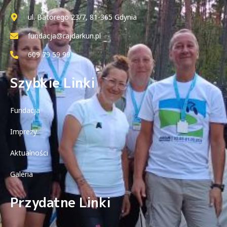
ul. Batorego 23/7, 81-365 Gdynia
fundacja@rajdarkun.pl
609 79 59 99
Szybkie Linki
Fundacja
Imprezy
Aktualności
Galeria
Przydatne Linki