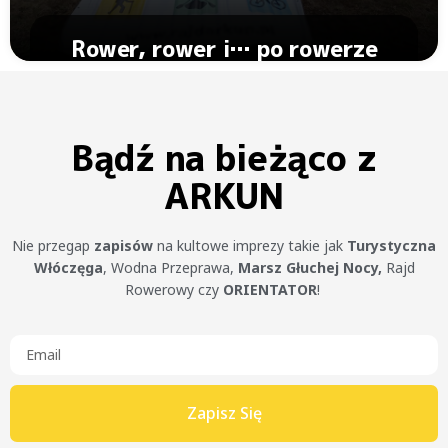
Rower, rower i… po rowerze
Zobacz Artykuł
Bądź na bieżąco z
ARKUN
Nie przegap
zapisów
na kultowe imprezy takie jak
Turystyczna
Włóczęga
, Wodna Przeprawa,
Marsz Głuchej Nocy,
Rajd
Rowerowy czy
ORIENTATOR
!
Zapisz Się