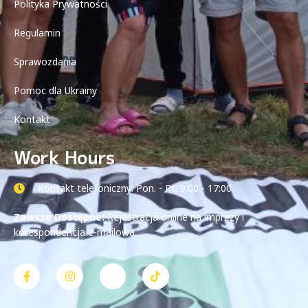
Polityka Prywatności
Regulamin
Sprawozdania
Pomoc dla Ukrainy
Kontakt
Work Hours
Kontakt telefoniczny: Pon. - Pt. 9:00 - 17:00
Zawsze Dostępne:
Rejestracja online na imprezy i
korespondencja e-mailowa.