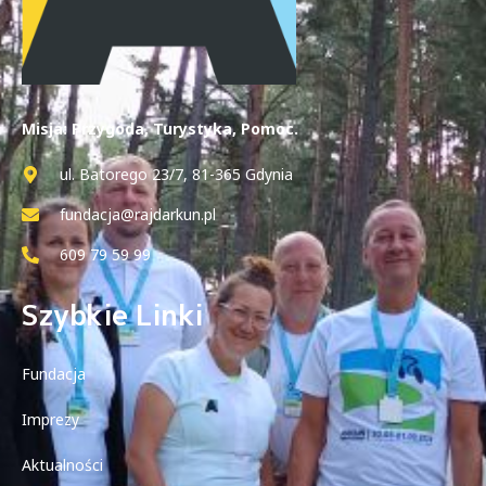
Misja: Przygoda, Turystyka, Pomoc.
ul. Batorego 23/7, 81-365 Gdynia
fundacja@rajdarkun.pl
609 79 59 99
Szybkie Linki
Fundacja
Imprezy
Aktualności