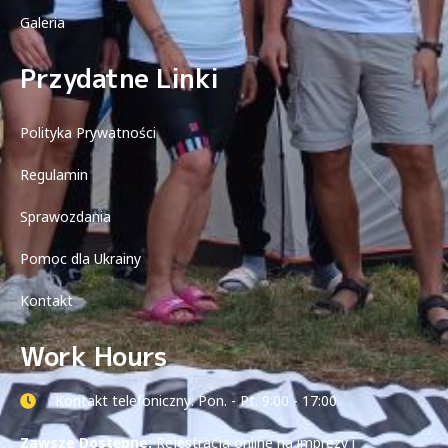
Galeria
Przydatne Linki
Polityka Prywatności
Regulamin
Sprawozdania
Pomoc dla Ukrainy
Kontakt
Work Hours
Kontakt telefoniczny: Pon. - Pt. 9:00 - 17:00
Zawsze Dostępne:
Rejestracja online na imprezy i