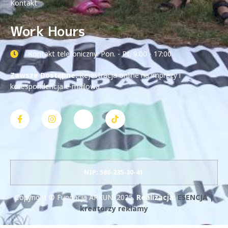
Kontakt
Work Hours
Kontakt telefoniczny: Pon. - Pt. 9:00 - 17:00
Zawsze Dostępne:
Rejestracja online na imprezy i
korespondencja e-mailowa.
NIP: 586-235-30-41
Copyright © Fundacja ARKUN. 2025.
Realizacja:
ESENCJA |
kreatorzy reklamy