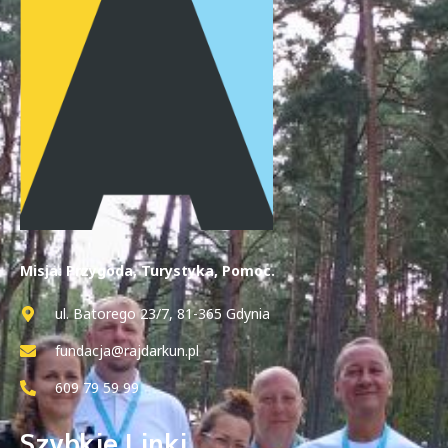
Misja: Przygoda, Turystyka, Pomoc.
ul. Batorego 23/7, 81-365 Gdynia
fundacja@rajdarkun.pl
609 79 59 99
Szybkie Linki