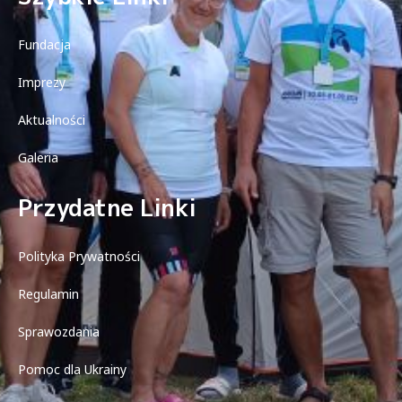
Fundacja
Imprezy
Aktualności
Galeria
Przydatne Linki
Polityka Prywatności
Regulamin
Sprawozdania
Pomoc dla Ukrainy