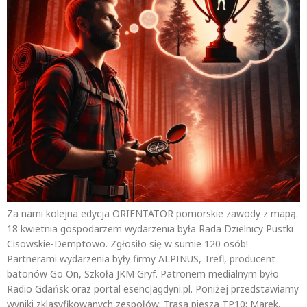
Za nami kolejna edycja ORIENTATOR pomorskie zawody z mapą.
18 kwietnia gospodarzem wydarzenia była Rada Dzielnicy Pustki
Cisowskie-Demptowo. Zgłosiło się w sumie 120 osób!
Partnerami wydarzenia były firmy ALPINUS, Trefl, producent
batonów Go On, Szkoła JKM Gryf. Patronem medialnym było
Radio Gdańsk oraz portal esencjagdyni.pl. Poniżej przedstawiamy
wyniki zklasyfikowanych zespołów: Trasa piesza TP10: Marek,