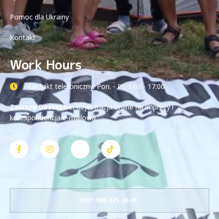
Pomoc dla Ukrainy
Kontakt
Work Hours
Kontakt telefoniczny: Pon. - Pt. 9:00 - 17:00
Zawsze Dostępne:
Rejestracja online na imprezy i
korespondencja e-mailowa.
NIP: 586-235-30-41