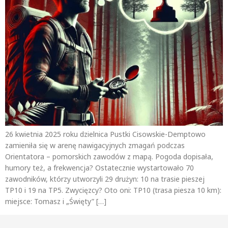
26 kwietnia 2025 roku dzielnica Pustki Cisowskie-Demptowo
zamieniła się w arenę nawigacyjnych zmagań podczas
Orientatora – pomorskich zawodów z mapą. Pogoda dopisała,
humory też, a frekwencja? Ostatecznie wystartowało 70
zawodników, którzy utworzyli 29 drużyn: 10 na trasie pieszej
TP10 i 19 na TP5. Zwycięzcy? Oto oni: TP10 (trasa piesza 10 km):
miejsce: Tomasz i „Święty” […]