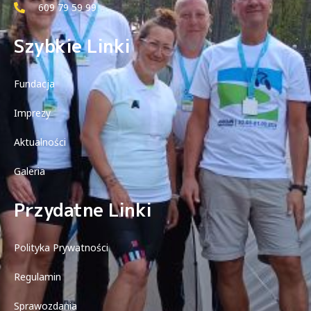
609 79 59 99
Szybkie Linki
Fundacja
Imprezy
Aktualności
Galeria
Przydatne Linki
Polityka Prywatności
Regulamin
Sprawozdania