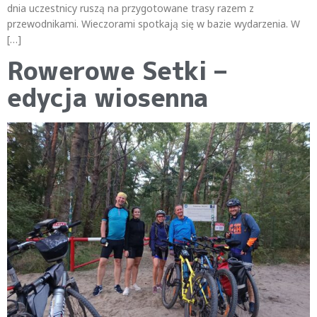
dnia uczestnicy ruszą na przygotowane trasy razem z
przewodnikami. Wieczorami spotkają się w bazie wydarzenia. W
[…]
Rowerowe Setki –
edycja wiosenna