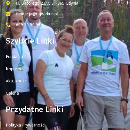
ul. Batorego 23/7, 81-365 Gdynia
fundacja@rajdarkun.pl
609 79 59 99
Szybkie Linki
Fundacja
Imprezy
Aktualności
Galeria
Przydatne Linki
Polityka Prywatności