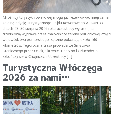
Miłośnicy turystyki rowerowej mogą już rezerwować miejsca na
kolejną edycję Turystycznego Rajdu Rowerowego ARKUN. W
dniach 28–30 sierpnia 2026 roku uczestnicy wyruszą na
trzydniową wyprawę przez malownicze tereny południowej części
województwa pomorskiego. Łącznie pokonają około 160
kilometrów. Tegoroczna trasa prowadzi ze Smętowa
Granicznego przez Osiek, Skrzynię, Debrzno i Człuchów, a
zakończy się w Chojnicach. Uczestnicy […]
Turystyczna Włóczęga
2026 za nami…