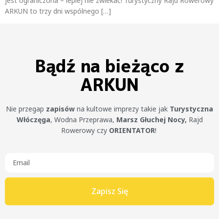
jest ograniczona – lepiej nie zwlekać! Turystyczny Rajd Rowerowy
ARKUN to trzy dni wspólnego […]
Bądź na bieżąco z
ARKUN
Nie przegap
zapisów
na kultowe imprezy takie jak
Turystyczna
Włóczęga
, Wodna Przeprawa,
Marsz Głuchej Nocy,
Rajd
Rowerowy czy
ORIENTATOR
!
Zapisz Się