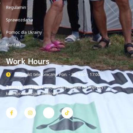
Regulamin
Sprawozdania
Pomoc dla Ukrainy
Kontakt
Work Hours
Kontakt telefoniczny: Pon. - Pt. 9:00 - 17:00
Zawsze Dostępne:
Rejestracja online na imprezy i
korespondencja e-mailowa.