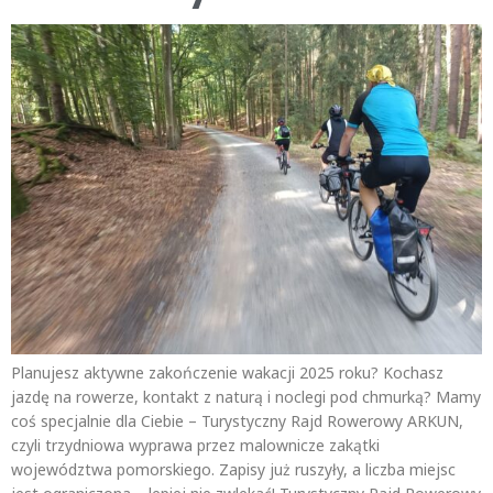
Planujesz aktywne zakończenie wakacji 2025 roku? Kochasz
jazdę na rowerze, kontakt z naturą i noclegi pod chmurką? Mamy
coś specjalnie dla Ciebie – Turystyczny Rajd Rowerowy ARKUN,
czyli trzydniowa wyprawa przez malownicze zakątki
województwa pomorskiego. Zapisy już ruszyły, a liczba miejsc