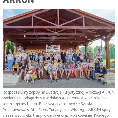
Rozpoczęliśmy zapisy na IX edycję Turystycznej Włóczęgi ARKUN.
Wydarzenie odbędzie się w dniach 4–7 czerwca 2026 roku na
terenie gminy Ustka. Bazą wydarzenia będzie Szkoła
Podstawowa w Objeździe. Turystyczna Włóczęga ARKUN łączy
piesze wędrówki, trasy rowerowe oraz biwakowanie. Każdego