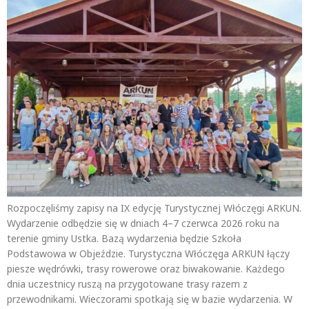
Rozpoczęliśmy zapisy na IX edycję Turystycznej Włóczęgi ARKUN.
Wydarzenie odbędzie się w dniach 4–7 czerwca 2026 roku na
terenie gminy Ustka. Bazą wydarzenia będzie Szkoła
Podstawowa w Objeździe. Turystyczna Włóczęga ARKUN łączy
piesze wędrówki, trasy rowerowe oraz biwakowanie. Każdego
dnia uczestnicy ruszą na przygotowane trasy razem z
przewodnikami. Wieczorami spotkają się w bazie wydarzenia. W