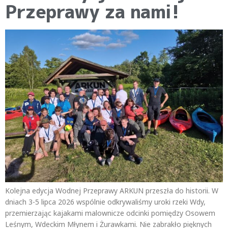
Przeprawy za nami!
Kolejna edycja Wodnej Przeprawy ARKUN przeszła do historii. W
dniach 3-5 lipca 2026 wspólnie odkrywaliśmy uroki rzeki Wdy,
przemierzając kajakami malownicze odcinki pomiędzy Osowem
Leśnym, Wdeckim Młynem i Żurawkami. Nie zabrakło pięknych