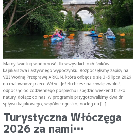
Mamy świetną wiadomość dla wszystkich miłośników
kajakarstwa i aktywnego wypoczynku. Rozpoczęliśmy zapisy na
VIII Wodną Przeprawę ARKUN, która odbędzie się 3–5 lipca 2026
na malowniczej rzece Wdzie. Jeżeli chcesz na chwilę zwolnić,
odpocząć od codziennego pośpiechu i spędzić weekend blisko
natury, dołącz do nas. W programie przygotowaliśmy dwa dni
spływu kajakowego, wspólne ognisko, nocleg na […]
Turystyczna Włóczęga
2026 za nami…