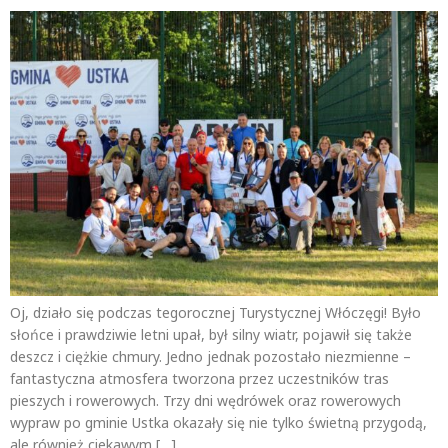
Oj, działo się podczas tegorocznej Turystycznej Włóczęgi! Było
słońce i prawdziwie letni upał, był silny wiatr, pojawił się także
deszcz i ciężkie chmury. Jedno jednak pozostało niezmienne –
fantastyczna atmosfera tworzona przez uczestników tras
pieszych i rowerowych. Trzy dni wędrówek oraz rowerowych
wypraw po gminie Ustka okazały się nie tylko świetną przygodą,
ale również ciekawym […]