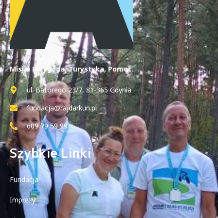
Misja: Przygoda, Turystyka, Pomoc.
ul. Batorego 23/7, 81-365 Gdynia
fundacja@rajdarkun.pl
609 79 59 99
Szybkie Linki
Fundacja
Imprezy