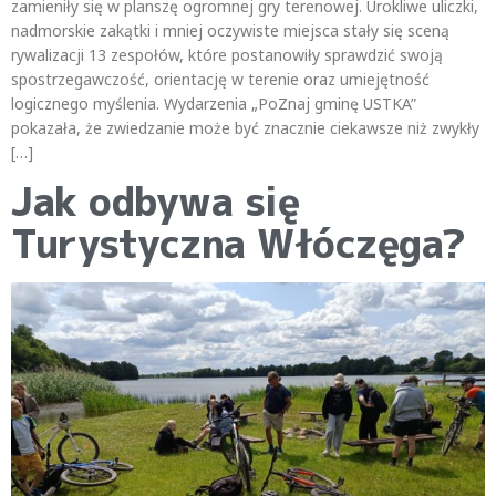
zamieniły się w planszę ogromnej gry terenowej. Urokliwe uliczki,
nadmorskie zakątki i mniej oczywiste miejsca stały się sceną
rywalizacji 13 zespołów, które postanowiły sprawdzić swoją
spostrzegawczość, orientację w terenie oraz umiejętność
logicznego myślenia. Wydarzenia „PoZnaj gminę USTKA”
pokazała, że zwiedzanie może być znacznie ciekawsze niż zwykły
[…]
Jak odbywa się
Turystyczna Włóczęga?