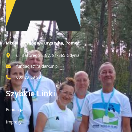
Misja: Przygoda, Turystyka, Pomoc.
ul. Batorego 23/7, 81-365 Gdynia
fundacja@rajdarkun.pl
609 79 59 99
Szybkie Linki
Fundacja
Imprezy