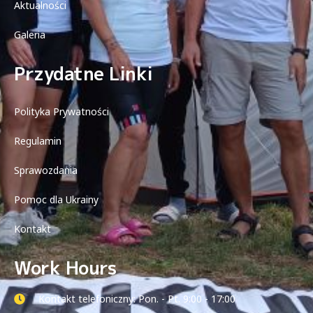
Aktualności
Galeria
Przydatne Linki
Polityka Prywatności
Regulamin
Sprawozdania
Pomoc dla Ukrainy
Kontakt
Work Hours
Kontakt telefoniczny: Pon. - Pt. 9:00 - 17:00