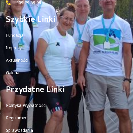
609 79 59 99
Szybkie Linki
Fundacja
Imprezy
Aktualności
Galeria
Przydatne Linki
Polityka Prywatności
Regulamin
Sprawozdania