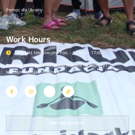
Pomoc dla Ukrainy
Kontakt
Work Hours
Kontakt telefoniczny: Pon. - Pt. 9:00 - 17:00
Zawsze Dostępne:
Rejestracja online na imprezy i
korespondencja e-mailowa.
NIP: 586-235-30-41