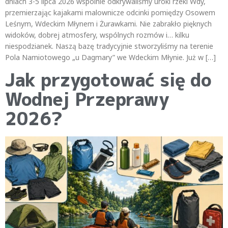
dniach 3-5 lipca 2026 wspólnie odkrywaliśmy uroki rzeki Wdy,
przemierzając kajakami malownicze odcinki pomiędzy Osowem
Leśnym, Wdeckim Młynem i Żurawkami. Nie zabrakło pięknych
widoków, dobrej atmosfery, wspólnych rozmów i… kilku
niespodzianek. Naszą bazę tradycyjnie stworzyliśmy na terenie
Pola Namiotowego „u Dagmary” we Wdeckim Młynie. Już w […]
Jak przygotować się do
Wodnej Przeprawy
2026?